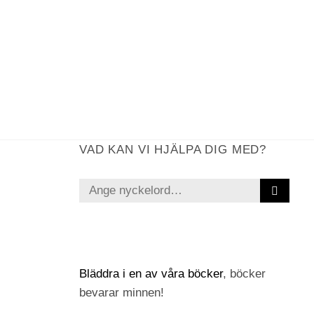
VAD KAN VI HJÄLPA DIG MED?
S
Sök
Ö
efter:
K
Bläddra i en av våra böcker
, böcker
bevarar minnen!