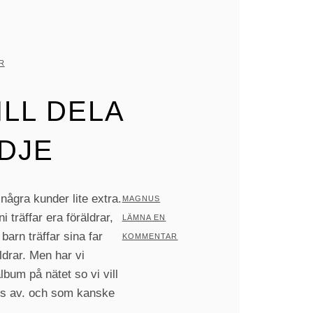
ER:
AT
R
ILL DELA
DJE
 några kunder lite extra.
AV
MAGNUS
i träffar era föräldrar,
LÄMNA EN
barn träffar sina far
KOMMENTAR
drar. Men har vi
lbum på nätet so vi vill
s av. och som kanske
– …