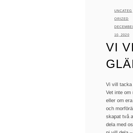
KATEGORI
UNCATEG
ORIZED
PUBLICER
DECEMBE
10, 2020
VI V
GLÄ
Vi vill tacka
Vet inte om n
eller om era 
och morföräl
skapat två a
dela med os
ni vill dela 