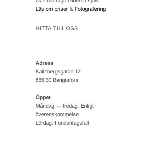
Och har tagit bilderna själv.
Läs om priser
&
Fotografering
HITTA TILL OSS
Adress
Källebergsgatan 12
666 30 Bengtsfors
Öppet
Måndag — fredag: Enligt
överenskommelse
Lördag: I undantagsfall