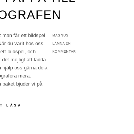
OGRAFEN
t man får ett bildspel
AV
MAGNUS
 När du varit hos oss
LÄMNA EN
ett bildspel, och
KOMMENTAR
det möjligt att ladda
 hjälp oss gärna dela
tografera mera.
 paket bjuder vi på
MED
T LÄSA
MAMMA
OCH
PAPPA
TILL