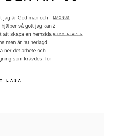
tt jag är God man och
AV
MAGNUS
 hjälper så gott jag kan
2
pt att skapa en hemsida
KOMMENTARER
nns men är nu nerlagd
la ner det arbete och
gning som krävdes, för
DALS
T LÄSA
KONFEKTYR
OCH
DEN
ÄR
-96