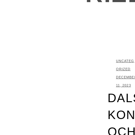
KATEGORI
UNCATEG
ORIZED
PUBLICER
DECEMBE
11, 2023
DAL
KON
OCH