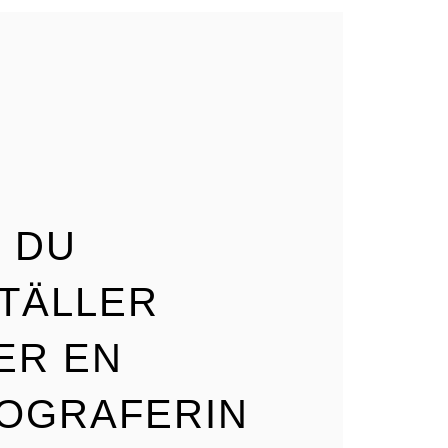
FOTOGRAFEN
ER:
AT
 DU
TÄLLER
ER EN
OGRAFERIN