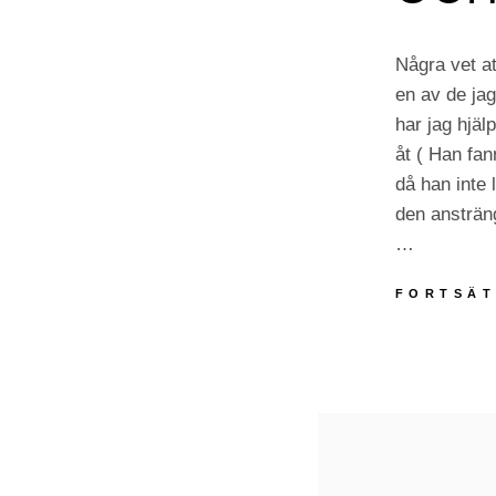
Några vet a
en av de jag
har jag hjäl
åt ( Han fa
då han inte 
den ansträn
…
FORTSÄT