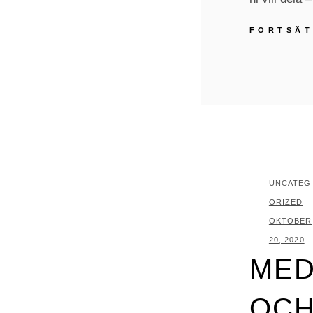
FORTSÄT
KATEGORI
UNCATEG
ORIZED
PUBLICER
OKTOBER
20, 2020
MED
OCH