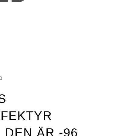
ER:
AT
R
S
FEKTYR
 DEN ÄR -96