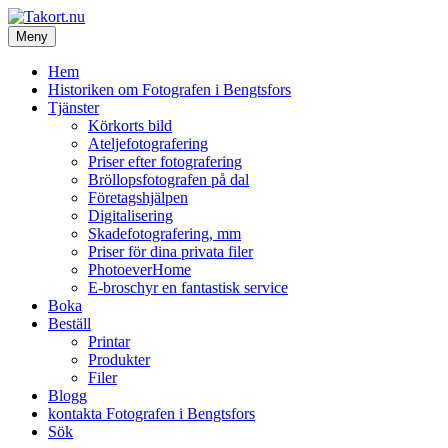
Hoppa
till
Meny
Takort.nu
innehåll
Fotografen i Bengtsfors
Hem
Historiken om Fotografen i Bengtsfors
Tjänster
Körkorts bild
Ateljefotografering
Priser efter fotografering
Bröllopsfotografen på dal
Företagshjälpen
Digitalisering
Skadefotografering, mm
Priser för dina privata filer
PhotoeverHome
E-broschyr en fantastisk service
Boka
Beställ
Printar
Produkter
Filer
Blogg
kontakta Fotografen i Bengtsfors
Sök