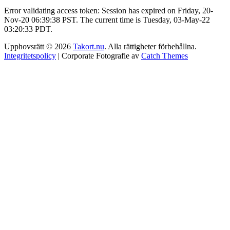
Error validating access token: Session has expired on Friday, 20-
Nov-20 06:39:38 PST. The current time is Tuesday, 03-May-22
03:20:33 PDT.
Upphovsrätt © 2026
Takort.nu
. Alla rättigheter förbehållna.
Integritetspolicy
| Corporate Fotografie av
Catch Themes
Rulla
Scroll
upp
Up