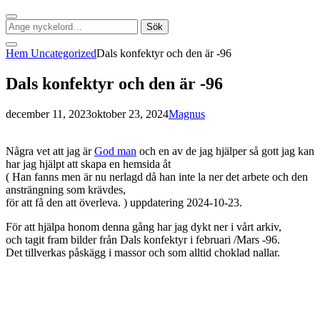
Sök
Sök
Sök
efter:
Social
Hem
Uncategorized
Dals konfektyr och den är -96
meny
Dals konfektyr och den är -96
Publicerat
av
december 11, 2023
oktober 23, 2024
Magnus
Några vet att jag är
God man
och en av de jag hjälper så gott jag kan
har jag hjälpt att skapa en hemsida åt
( Han fanns men är nu nerlagd då han inte la ner det arbete och den
ansträngning som krävdes,
för att få den att överleva. ) uppdatering 2024-10-23.
För att hjälpa honom denna gång har jag dykt ner i vårt arkiv,
och tagit fram bilder från Dals konfektyr i februari /Mars -96.
Det tillverkas påskägg i massor och som alltid choklad nallar.