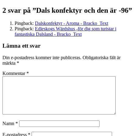
inlägg:
2 svar på ”Dals konfektyr och den är -96”
Pingback:
Dalskonfektyr - Aroma - Bracko_Text
Pingback:
Edleskogs Wärdshus -för dig som turistar i
fantastiska Dalsland - Bracko_Text
Lämna ett svar
Din e-postadress kommer inte publiceras.
Obligatoriska fält är
märkta
*
Kommentar
*
Namn
*
E-postadress
*