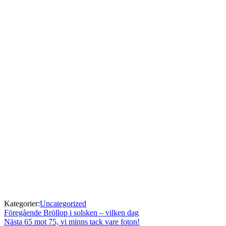
Kategorier:
Uncategorized
Inläggsnavigering
Föregående
Föregående
Bröllop i solsken – vilken dag
Nästa
inlägg:
Nästa
65 mot 75, vi minns tack vare foton!