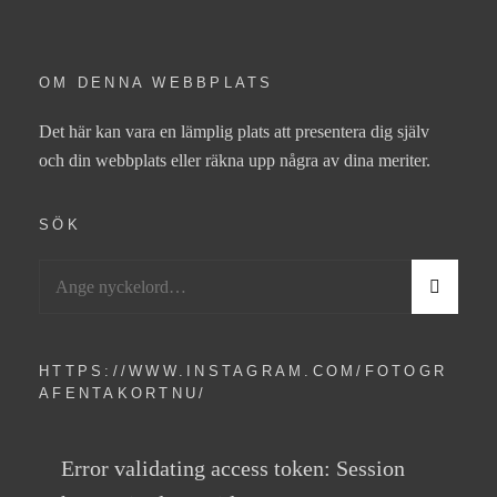
OM DENNA WEBBPLATS
Det här kan vara en lämplig plats att presentera dig själv
och din webbplats eller räkna upp några av dina meriter.
SÖK
Sök
S
efter:
Ö
K
HTTPS://WWW.INSTAGRAM.COM/FOTOGR
AFENTAKORTNU/
Error validating access token: Session