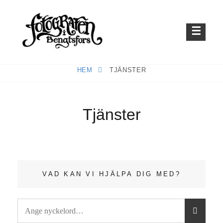
Hoppa
till
innehåll
Fotografen i Bengtsfors
TAKORT.NU
HEM
TJÄNSTER
Tjänster
VAD KAN VI HJÄLPA DIG MED?
Sök
S
efter:
Ö