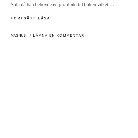
Solli då han behövde en profilbild till boken vilket …
HUR
FORTSÄTT LÄSA
GICK
DET
AV
MAGNUS
LÄMNA EN KOMMENTAR
MED
BOKEN
KUNGENS
NIDING?