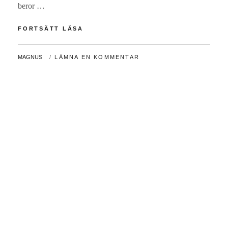
beror …
BRÖLLOP
FORTSÄTT LÄSA
I
SOLSKEN
AV
MAGNUS
LÄMNA EN KOMMENTAR
–
VILKEN
DAG