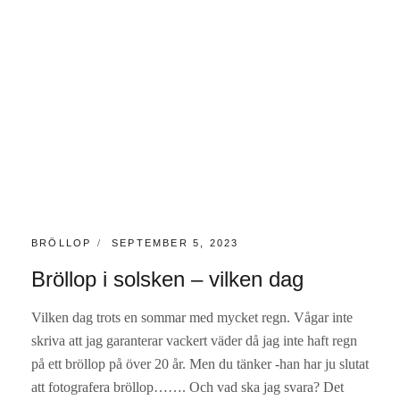
KATEGORIER:
PUBLICERAT
BRÖLLOP
SEPTEMBER 5, 2023
Bröllop i solsken – vilken dag
Vilken dag trots en sommar med mycket regn. Vågar inte
skriva att jag garanterar vackert väder då jag inte haft regn
på ett bröllop på över 20 år. Men du tänker -han har ju slutat
att fotografera bröllop……. Och vad ska jag svara? Det