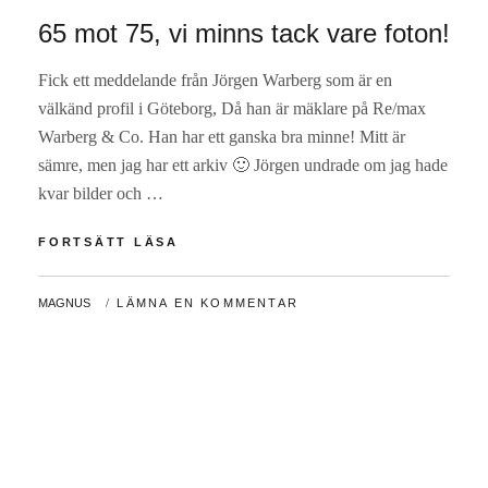
65 mot 75, vi minns tack vare foton!
Fick ett meddelande från Jörgen Warberg som är en
välkänd profil i Göteborg, Då han är mäklare på Re/max
Warberg & Co. Han har ett ganska bra minne! Mitt är
sämre, men jag har ett arkiv 🙂 Jörgen undrade om jag hade
kvar bilder och …
65
FORTSÄTT LÄSA
MOT
75,
AV
MAGNUS
LÄMNA EN KOMMENTAR
VI
MINNS
TACK
VARE
FOTON!