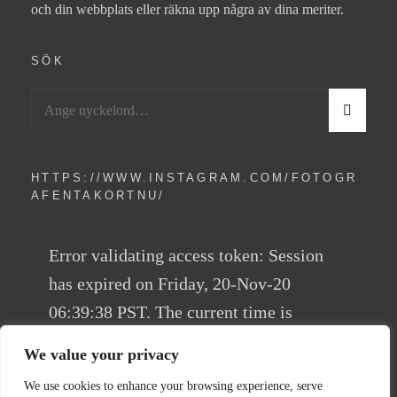
och din webbplats eller räkna upp några av dina meriter.
SÖK
Sök
S
efter:
Ö
K
HTTPS://WWW.INSTAGRAM.COM/FOTOGR
AFENTAKORTNU/
Error validating access token: Session
has expired on Friday, 20-Nov-20
06:39:38 PST. The current time is
Tuesday, 03-May-22 03:20:33 PDT.
We value your privacy
We use cookies to enhance your browsing experience, serve