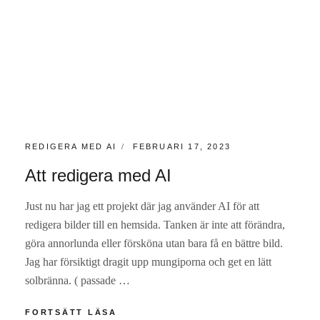
KATEGORIER:
PUBLICERAT
REDIGERA MED AI
FEBRUARI 17, 2023
Att redigera med AI
Just nu har jag ett projekt där jag använder AI för att
redigera bilder till en hemsida. Tanken är inte att förändra,
göra annorlunda eller försköna utan bara få en bättre bild.
Jag har försiktigt dragit upp mungiporna och get en lätt
solbränna. ( passade …
ATT
FORTSÄTT LÄSA