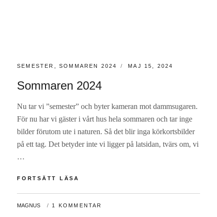
KATEGORIER:
PUBLICERAT
SEMESTER
,
SOMMAREN 2024
MAJ 15, 2024
Sommaren 2024
Nu tar vi ”semester” och byter kameran mot dammsugaren.
För nu har vi gäster i vårt hus hela sommaren och tar inge
bilder förutom ute i naturen. Så det blir inga körkortsbilder
på ett tag. Det betyder inte vi ligger på latsidan, tvärs om, vi
…
SOMMAREN
FORTSÄTT LÄSA
2024
AV
MAGNUS
1 KOMMENTAR