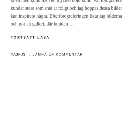
är en liten kund men en mycket nöjd kund. Att fotografera
kunder stora som små är roligt och jag hoppas dessa bilder
kan inspirera några. Efterfotograferingen fixar jag bilderna
och gör ett galleri, där kunden …
MATHEO
FORTSÄTT LÄSA
VAR
PÅ
AV
MAGNUS
LÄMNA EN KOMMENTAR
BESÖK