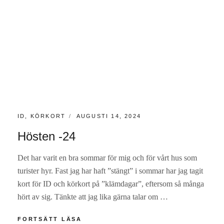
KATEGORIER:
PUBLICERAT
ID
,
KÖRKORT
AUGUSTI 14, 2024
Hösten -24
Det har varit en bra sommar för mig och för vårt hus som
turister hyr. Fast jag har haft ”stängt” i sommar har jag tagit
kort för ID och körkort på ”klämdagar”, eftersom så många
hört av sig. Tänkte att jag lika gärna talar om …
HÖSTEN
FORTSÄTT LÄSA