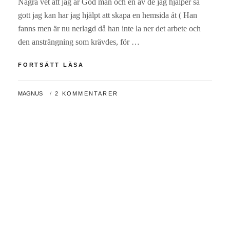
Några vet att jag är God man och en av de jag hjälper så
gott jag kan har jag hjälpt att skapa en hemsida åt ( Han
fanns men är nu nerlagd då han inte la ner det arbete och
den ansträngning som krävdes, för …
DALS
FORTSÄTT LÄSA
KONFEKTYR
OCH
AV
MAGNUS
2 KOMMENTARER
DEN
ÄR
-96