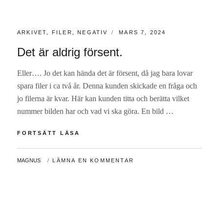
KATEGORIER:
PUBLICERAT
ARKIVET
,
FILER
,
NEGATIV
MARS 7, 2024
Det är aldrig försent.
Eller…. Jo det kan hända det är försent, då jag bara lovar
spara filer i ca två år. Denna kunden skickade en fråga och
jo filerna är kvar. Här kan kunden titta och berätta vilket
nummer bilden har och vad vi ska göra. En bild …
DET
FORTSÄTT LÄSA
ÄR
ALDRIG
AV
MAGNUS
LÄMNA EN KOMMENTAR
FÖRSENT.