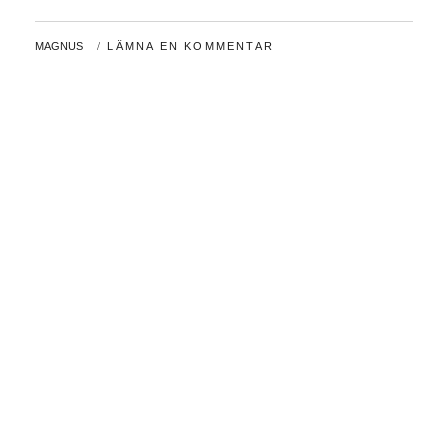
-24
AV
MAGNUS
LÄMNA EN KOMMENTAR