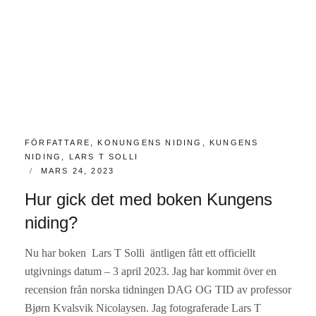
KATEGORIER:
FÖRFATTARE
,
KONUNGENS NIDING
,
KUNGENS
NIDING
,
LARS T SOLLI
PUBLICERAT
MARS 24, 2023
Hur gick det med boken Kungens
niding?
Nu har boken Lars T Solli äntligen fått ett officiellt
utgivnings datum – 3 april 2023. Jag har kommit över en
recension från norska tidningen DAG OG TID av professor
Bjørn Kvalsvik Nicolaysen. Jag fotograferade Lars T