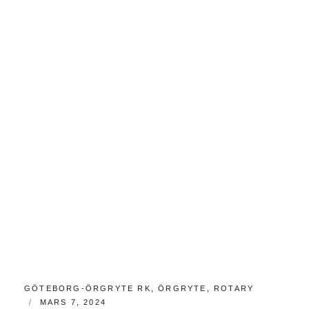
KATEGORIER:
GÖTEBORG-ÖRGRYTE RK
,
ÖRGRYTE
,
ROTARY
PUBLICERAT
MARS 7, 2024