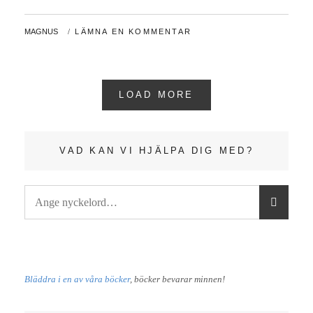
REDIGERA
MED
AV
MAGNUS
LÄMNA EN KOMMENTAR
AI
LOAD MORE
VAD KAN VI HJÄLPA DIG MED?
Sök
S
efter:
Ö
K
Bläddra i en av våra böcker
, böcker bevarar minnen!