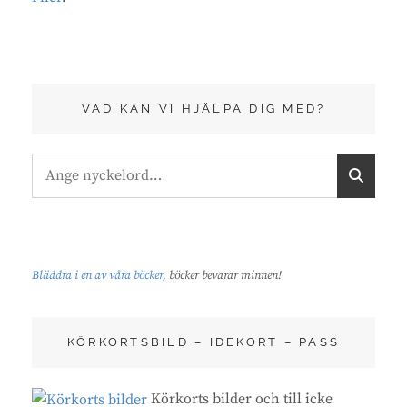
VAD KAN VI HJÄLPA DIG MED?
Sök
S
efter:
Ö
K
Bläddra i en av våra böcker
, böcker bevarar minnen!
KÖRKORTSBILD – IDEKORT – PASS
Körkorts bilder och till icke