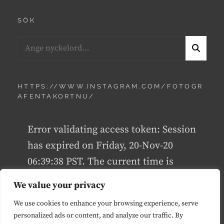
SÖK
Sök
S
efter:
Ö
K
HTTPS://WWW.INSTAGRAM.COM/FOTOGR
AFENTAKORTNU/
Error validating access token: Session
has expired on Friday, 20-Nov-20
06:39:38 PST. The current time is
Tuesday, 03-May-22 03:20:33 PDT.
We value your privacy
We use cookies to enhance your browsing experience, serve
personalized ads or content, and analyze our traffic. By
UPPHOVSRÄTT © 2026
TAKORT.NU
. ALLA