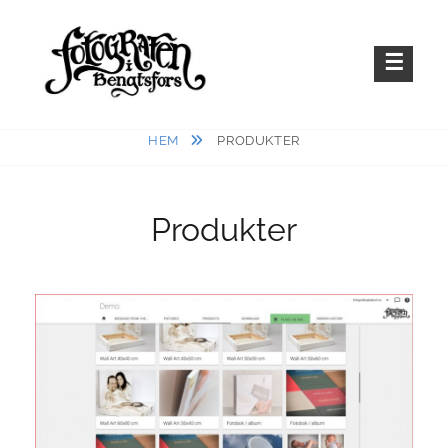
Hoppa
till
innehåll
Fotografen i Bengtsfors
TAKORT.NU
HEM
PRODUKTER
Produkter