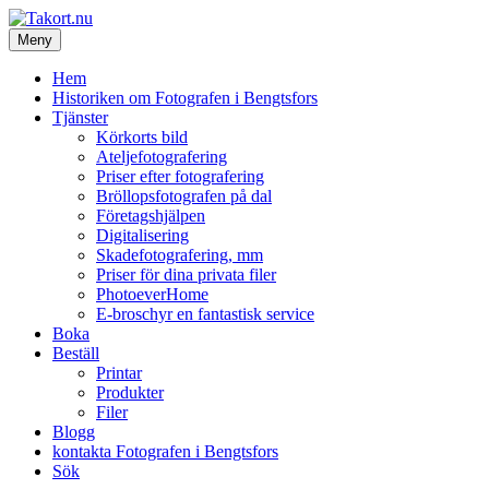
Hoppa
till
Meny
Takort.nu
innehåll
Fotografen i Bengtsfors
Hem
Historiken om Fotografen i Bengtsfors
Tjänster
Körkorts bild
Ateljefotografering
Priser efter fotografering
Bröllopsfotografen på dal
Företagshjälpen
Digitalisering
Skadefotografering, mm
Priser för dina privata filer
PhotoeverHome
E-broschyr en fantastisk service
Boka
Beställ
Printar
Produkter
Filer
Blogg
kontakta Fotografen i Bengtsfors
Sök