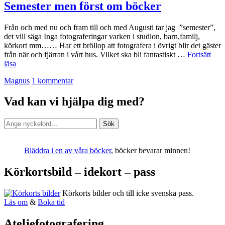
niding?
Semester men först om böcker
Från och med nu och fram till och med Augusti tar jag ”semester”,
det vill säga Inga fotograferingar varken i studion, barn,familj,
körkort mm…… Har ett bröllop att fotografera i övrigt blir det gäster
från när och fjärran i vårt hus. Vilket ska bli fantastiskt …
Fortsätt
Semester
läsa
men
av
Magnus
1 kommentar
först
om
böcker
Vad kan vi hjälpa dig med?
Sök
Sök
efter:
Bläddra i en av våra böcker
, böcker bevarar minnen!
Körkortsbild – idekort – pass
Körkorts bilder och till icke svenska pass.
Läs om
&
Boka tid
Ateljefotografering