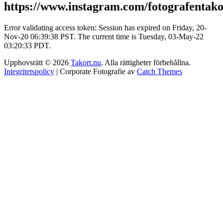
https://www.instagram.com/fotografentako
Error validating access token: Session has expired on Friday, 20-
Nov-20 06:39:38 PST. The current time is Tuesday, 03-May-22
03:20:33 PDT.
Upphovsrätt © 2026
Takort.nu
. Alla rättigheter förbehållna.
Integritetspolicy
| Corporate Fotografie av
Catch Themes
Rulla
Scroll
upp
Up