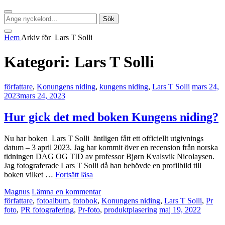
Sök
Sök
Sök
efter:
Social
Hem
Arkiv för
Lars T Solli
meny
Kategori:
Lars T Solli
Kategorier:
Publicerat
författare
,
Konungens niding
,
kungens niding
,
Lars T Solli
mars 24,
2023
mars 24, 2023
Hur gick det med boken Kungens niding?
Nu har boken Lars T Solli äntligen fått ett officiellt utgivnings
datum – 3 april 2023. Jag har kommit över en recension från norska
tidningen DAG OG TID av professor Bjørn Kvalsvik Nicolaysen.
Jag fotograferade Lars T Solli då han behövde en profilbild till
Hur
boken vilket …
Fortsätt läsa
gick
av
Magnus
Lämna en kommentar
det
Kategorier:
författare
,
fotoalbum
,
fotobok
,
Konungens niding
,
Lars T Solli
,
Pr
med
Publicerat
foto
,
PR fotografering
,
Pr-foto
,
produktplasering
maj 19, 2022
boken
Kungens