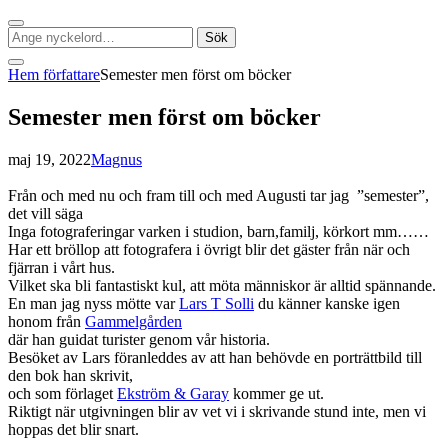
Sök
Sök
Sök
efter:
Social
Hem
författare
Semester men först om böcker
meny
Semester men först om böcker
Publicerat
av
maj 19, 2022
Magnus
Från och med nu och fram till och med Augusti tar jag ”semester”,
det vill säga
Inga fotograferingar varken i studion, barn,familj, körkort mm……
Har ett bröllop att fotografera i övrigt blir det gäster från när och
fjärran i vårt hus.
Vilket ska bli fantastiskt kul, att möta människor är alltid spännande.
En man jag nyss mötte var
Lars T Solli
du känner kanske igen
honom från
Gammelgården
där han guidat turister genom vår historia.
Besöket av Lars föranleddes av att han behövde en porträttbild till
den bok han skrivit,
och som förlaget
Ekström & Garay
kommer ge ut.
Riktigt när utgivningen blir av vet vi i skrivande stund inte, men vi
hoppas det blir snart.