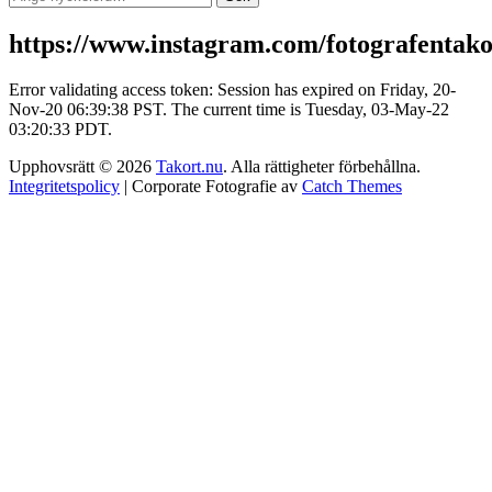
efter:
https://www.instagram.com/fotografentako
Error validating access token: Session has expired on Friday, 20-
Nov-20 06:39:38 PST. The current time is Tuesday, 03-May-22
03:20:33 PDT.
Upphovsrätt © 2026
Takort.nu
. Alla rättigheter förbehållna.
Integritetspolicy
| Corporate Fotografie av
Catch Themes
Rulla
Scroll
upp
Up