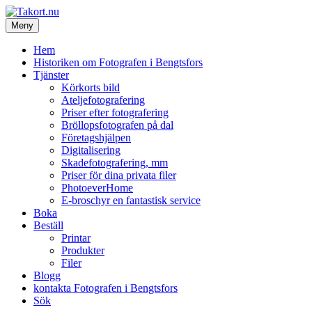
Hoppa
till
Meny
Takort.nu
innehåll
Fotografen i Bengtsfors
Hem
Historiken om Fotografen i Bengtsfors
Tjänster
Körkorts bild
Ateljefotografering
Priser efter fotografering
Bröllopsfotografen på dal
Företagshjälpen
Digitalisering
Skadefotografering, mm
Priser för dina privata filer
PhotoeverHome
E-broschyr en fantastisk service
Boka
Beställ
Printar
Produkter
Filer
Blogg
kontakta Fotografen i Bengtsfors
Sök