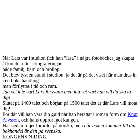
När Lars var i studion fick han ”läsa” i några fotoböcker jag skapat
åt kunder efter fotograferingar,
både familj, barn och bröllop.
Det blev tyst en stund i studion, ja det är på det viset när man dras in
i en boks handling
man förflyttas i tid och rum.
Jag vet inte vart Lars försvann men jag vet vart han vill du ska ta
dig!
Slutet på 1400 talet och början på 1500 talet det är där Lars vill möta
dig!
För där vill han vara din guid när han berättar i roman form om
Knut
Alvsson
, och hans uppror mot kungen.
Här nedan följer förordet på norska, men
när boken kommer till din
bokhandel är den på svenska.
KONGENS NIDING