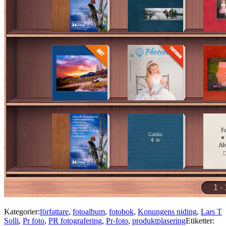
Kategorier:
författare
,
fotoalbum
,
fotobok
,
Konungens niding
,
Lars T
Solli
,
Pr foto
,
PR fotografering
,
Pr-foto
,
produktplasering
Etiketter: