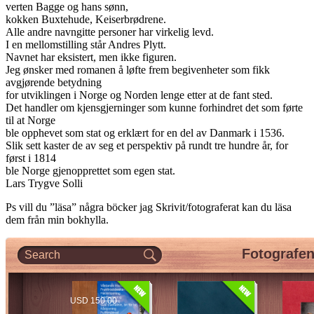
verten Bagge og hans sønn,
kokken Buxtehude, Keiserbrødrene.
Alle andre navngitte personer har virkelig levd.
I en mellomstilling står Andres Plytt.
Navnet har eksistert, men ikke figuren.
Jeg ønsker med romanen å løfte frem begivenheter som fikk
avgjørende betydning
for utviklingen i Norge og Norden lenge etter at de fant sted.
Det handler om kjensgjerninger som kunne forhindret det som førte
til at Norge
ble opphevet som stat og erklært for en del av Danmark i 1536.
Slik sett kaster de av seg et perspektiv på rundt tre hundre år, for
først i 1814
ble Norge gjenopprettet som egen stat.
Lars Trygve Solli
Ps vill du ”läsa” några böcker jag Skrivit/fotograferat kan du läsa
dem från min bokhylla.