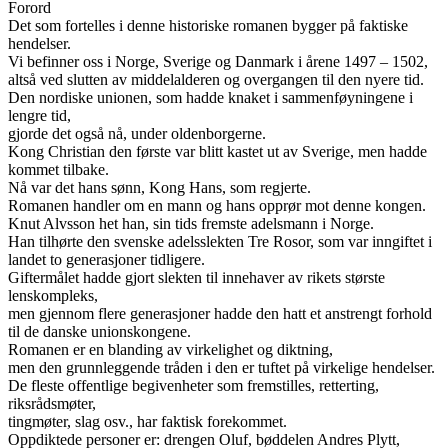
Forord
Det som fortelles i denne historiske romanen bygger på faktiske
hendelser.
Vi befinner oss i Norge, Sverige og Danmark i årene 1497 – 1502,
altså ved slutten av middelalderen og overgangen til den nyere tid.
Den nordiske unionen, som hadde knaket i sammenføyningene i
lengre tid,
gjorde det også nå, under oldenborgerne.
Kong Christian den første var blitt kastet ut av Sverige, men hadde
kommet tilbake.
Nå var det hans sønn, Kong Hans, som regjerte.
Romanen handler om en mann og hans opprør mot denne kongen.
Knut Alvsson het han, sin tids fremste adelsmann i Norge.
Han tilhørte den svenske adelsslekten Tre Rosor, som var inngiftet i
landet to generasjoner tidligere.
Giftermålet hadde gjort slekten til innehaver av rikets største
lenskompleks,
men gjennom flere generasjoner hadde den hatt et anstrengt forhold
til de danske unionskongene.
Romanen er en blanding av virkelighet og diktning,
men den grunnleggende tråden i den er tuftet på virkelige hendelser.
De fleste offentlige begivenheter som fremstilles, retterting,
riksrådsmøter,
tingmøter, slag osv., har faktisk forekommet.
Oppdiktede personer er: drengen Oluf, bøddelen Andres Plytt,