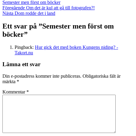
Semester men först om böcker
Inläggsnavigering
Föregående
Föregående
Om det är kul att gå till fotografen?!
Nästa
inlägg:
Nästa
Dom rodde det i land
inlägg:
Ett svar på ”Semester men först om
böcker”
Pingback:
Hur gick det med boken Kungens niding? -
Takort.nu
Lämna ett svar
Din e-postadress kommer inte publiceras.
Obligatoriska fält är
märkta
*
Kommentar
*