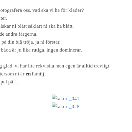
fotografera oss, vad ska vi ha för kläder?
ter.
kar ni blått såklart ni ska ha blått,
 de andra färgerna.
 din blå tröja, ja ni förstår.
 båda är ju lika rutiga, ingen dominerar.
glad, vi har lite rekvisita men egen är alltid trevligt.
ftersom ni är
en
familj.
mpel på…..