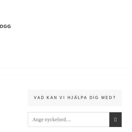
LOGG
VAD KAN VI HJÄLPA DIG MED?
Sök
S
Ö
efter:
K