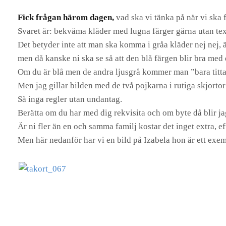
Fick frågan härom dagen,
vad ska vi tänka på när vi ska 
Svaret är: bekväma kläder med lugna färger gärna utan tex
Det betyder inte att man ska komma i gråa kläder nej nej, äls
men då kanske ni ska se så att den blå färgen blir bra med
Om du är blå men de andra ljusgrå kommer man ”bara titta på
Men jag gillar bilden med de två pojkarna i rutiga skjortor
Så inga regler utan undantag.
Berätta om du har med dig rekvisita och om byte då blir jag 
Är ni fler än en och samma familj kostar det inget extra, e
Men här nedanför har vi en bild på Izabela hon är ett exe