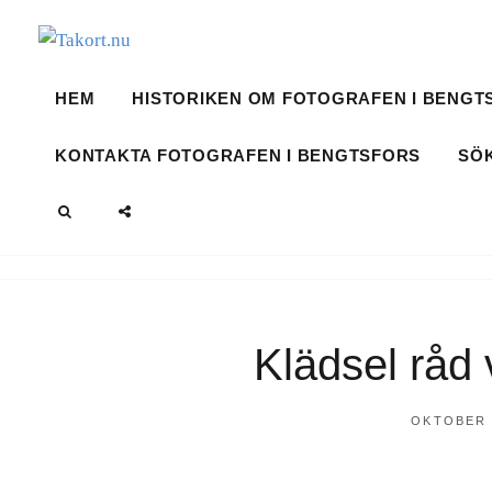
Hoppa
till
Fotografen i Bengtsfors
innehåll
TAKORT.NU
HEM
HISTORIKEN OM FOTOGRAFEN I BENGT
KONTAKTA FOTOGRAFEN I BENGTSFORS
SÖ
SÖK
SOCIAL
MENY
Klädsel råd 
PUBLICER
OKTOBER 