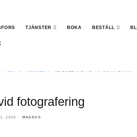
SFORS
TJÄNSTER
BOKA
BESTÄLL
B
K
HEM
KLÄDSEL
KLÄDSEL RÅD VID FOTOGRAFERING
vid fotografering
AT
AV
1, 2020
MAGNUS