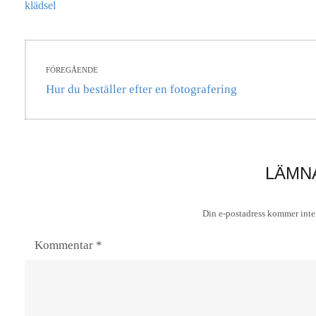
klädsel
Inläggsnavigering
FÖREGÅENDE
Föregående
Hur du beställer efter en fotografering
inlägg:
LÄMN
Din e-postadress kommer inte 
Kommentar
*