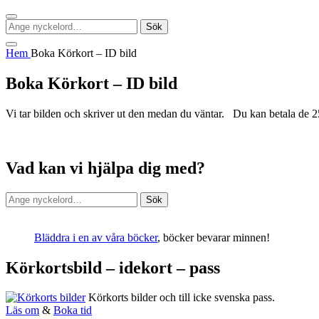
Sök
Sök
Sök
efter:
Social
Hem
Boka Körkort – ID bild
meny
Boka Körkort – ID bild
Vi tar bilden och skriver ut den medan du väntar. Du kan betala de 2
Vad kan vi hjälpa dig med?
Sök
Sök
efter:
Bläddra i en av våra böcker
, böcker bevarar minnen!
Körkortsbild – idekort – pass
Körkorts bilder och till icke svenska pass.
Läs om
&
Boka tid