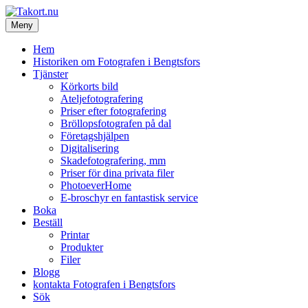
Hoppa
till
Meny
Takort.nu
innehåll
Fotografen i Bengtsfors
Hem
Historiken om Fotografen i Bengtsfors
Tjänster
Körkorts bild
Ateljefotografering
Priser efter fotografering
Bröllopsfotografen på dal
Företagshjälpen
Digitalisering
Skadefotografering, mm
Priser för dina privata filer
PhotoeverHome
E-broschyr en fantastisk service
Boka
Beställ
Printar
Produkter
Filer
Blogg
kontakta Fotografen i Bengtsfors
Sök